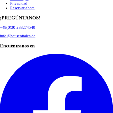
Privacidad
Reservar ahora
¡PREGÚNTANOS!
+49(0)30-233274540
info@houseoftales.de
Encuéntranos en