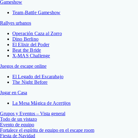
Gameshow
Team-Battle Gameshow
Rallyes urbanos
Operación Caza al Zorro
Dino Berlino
El Elixir del Poder
Beat the Bride
X-MAS Challenge
Juegos de escape online
El Legado del Escarabajo
The Night Before
Jugar en Casa
La Mesa Mágica de Acertijos
Grupos y Eventos – Vista general
Todo de un vistazo
Evento de equipo
Fortalece el espíritu de equipo en el escape room
Fiesta de Navidad