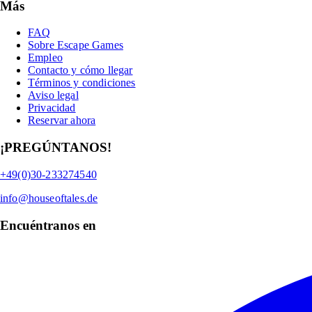
Más
FAQ
Sobre Escape Games
Empleo
Contacto y cómo llegar
Términos y condiciones
Aviso legal
Privacidad
Reservar ahora
¡PREGÚNTANOS!
+49(0)30-233274540
info@houseoftales.de
Encuéntranos en